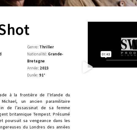
Shot
Genre:
Thriller
d
Nationalité:
Grande-
Bretagne
Année:
2023
Durée:
91
‘
de à la frontière de l’Irlande du
Michael, un ancien paramilitaire
moin de l’assassinat de sa femme
rgent britannique Tempest. Présumé
 et poursuit sa vengeance dans les
angereuses du Londres des années