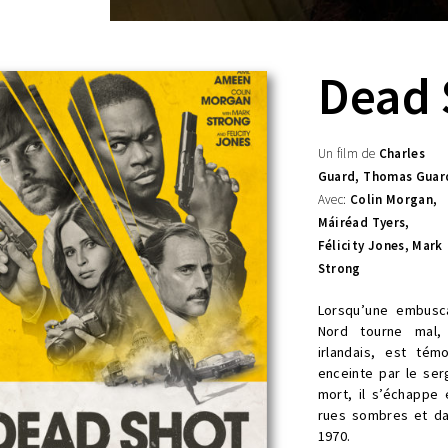
Dead 
Un film de
Charles
Guard, Thomas Guar
Avec:
Colin Morgan,
Máiréad Tyers,
Félicity Jones, Mark
Strong
Lorsqu’une embusca
Nord tourne mal, 
irlandais, est té
enceinte par le se
mort, il s’échappe
rues sombres et d
1970.